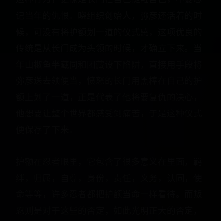
记当年的仇恨。晓组织创始人，弥彦还活着的时
候，可没有将护额划一道的仪式感，这项优良的
传统是从长门成为头领的时候，才确立下来。当
年山椒鱼半藏同和团藏设下陷阱，直接用手段将
弥彦送去领便当，愤怒的长门用黑棒在自己的护
额上划了一道，正是代表了他将要复仇的决心，
他想要让整个世界都感受到痛苦，于是这种仪式
便保存了下来。
护额在忍者眼里，它包含了很多意义在里面，羁
绊，归属，自尊，身份，责任，义务，认同，使
命等等，许多忍者都把护额当命一样看待。而叛
忍则是对于这些的否定，如此光明正大的否定，