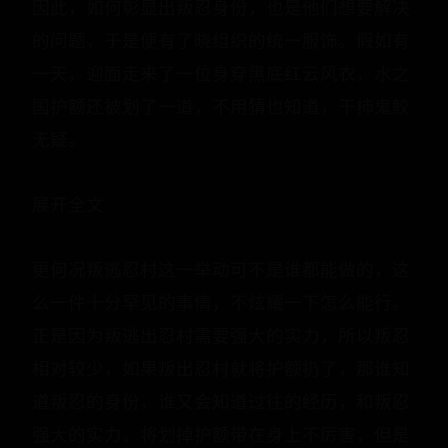
因此，如何彰显出叛忍身份，也是他们想要解决
的问题，于是便有了晓组织的统一服饰。假如有
一天，迎面走来了一位身穿黑底红云风衣，水之
国护额还被划了一道，不用猜也知道，干柿鬼鲛
无疑。
展开全文
更何况叛逃忍村这一举动可不是谁都能做的，这
么一件十分罕见的事情，不炫耀一下怎么能行。
正是因为叛逃出忍村需要强大的实力，所以叛忍
相对较少，如果叛出忍村就将护额扔了，那谁知
道叛忍的身份，谁又会知道过往的经历，和叛忍
强大的实力。将划掉护额带在身上不厉害，但是