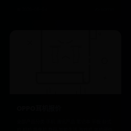
一次金靴
📅 2026-08-04
✍️ admin
OPPO耳机报价
全部产品分类 手机 通讯产品 笔记本 平板 台式
机 相机 摄像机 数码 智能生活 游戏机 装机硬件