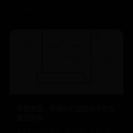
的食材
📅 2026-08-01
✍️ admin
中国男篮，昨晚你们战胜的不仅仅
是日本队
本文来自微信公众号： 底线思维 ，作者：杨