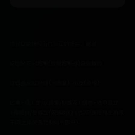
给我口袋妖怪历代冠军的阵容，谢谢
LZ您好,历代冠军(仅限冠军战)是这样的.
红绿蓝,火红叶绿(一周目)-小茂(青绿):
比雕+喷火龙/水箭龟/妙蛙花+胡地+铁甲暴龙
+椰蛋树/暴鲤龙/风速狗X2 (后3只属性和主角宠
不同,主角宠是克制你的那只)