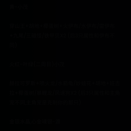
黄-小茂
穿山王+胡地+椰蛋树+火伊布/水伊布/雷伊布
+九尾/三磁怪/铁甲贝X2 (后3只属性和伊布不
同)
火红-叶绿(二周目)小茂
赫拉可罗斯+喷火龙/水箭龟/妙蛙花+胡地+班吉
拉+椰蛋树/暴鲤龙/风速狗X2 (后3只属性和主角
宠不同,主角宠是克制你的那只)
金银水晶,心金魂银-渡