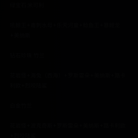
绿宝石.米可利
吼鲸王+毒刺水母+乐天河童+鲶鱼王+暴鲤龙
+美纳斯
钻石珍珠 竹兰
花岩怪+海兔（西海）+罗斯雷朵+美纳斯+路卡
利欧+烈咬陆鲨
白金竹兰
花岩怪+波克奇斯+罗斯雷朵+美纳斯+路卡利欧
+烈咬陆鲨