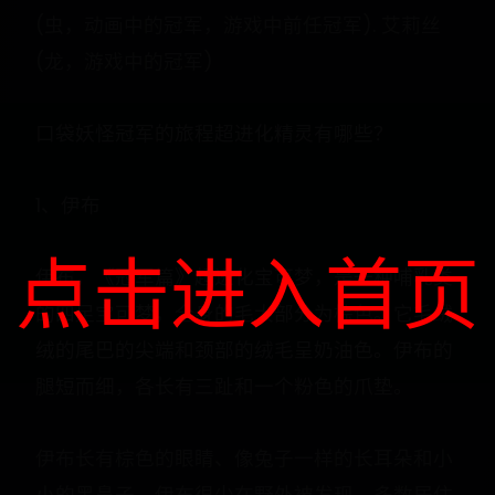
(虫，动画中的冠军，游戏中前任冠军). 艾莉丝
(龙，游戏中的冠军)
口袋妖怪冠军的旅程超进化精灵有哪些？
1、伊布
点击进入首页
伊布，《冠军篇》超进化宝可梦，是一种哺乳类
的四足宝可梦，全身的毛大部分为棕色。它毛绒
绒的尾巴的尖端和颈部的绒毛呈奶油色。伊布的
腿短而细，各长有三趾和一个粉色的爪垫。
伊布长有棕色的眼睛、像兔子一样的长耳朵和小
小的黑鼻子。伊布很少在野外被发现，多数居住