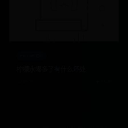
bet3365官网
柠檬水喝多了有什么坏处
📅 09-23
👁️ 9546