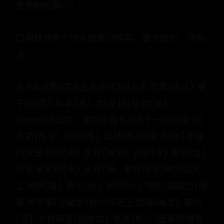
宠克制的那只）
口袋妖怪各个地区冠军的阵容，要全部的，详细
点，...
关东&成都(四天王有两代)四天王:志霸(格斗). 菊
子(幽灵). 科拿(冰). 渡(龙)冠军:渡(龙).
Green(全属性，游戏中曾任冠军)一树(超能力).
志霸(格斗). 阿桔(毒). 梨林(恶)冠军:渡(龙)丰缘
四天王:花月(恶). 芙蓉(幽灵). 波妮(冰) 源治(龙)
冠军:米可利(水). 大吾(钢，曾任冠军)神奥四天
王:阿柳(虫). 菊也(地). 奥巴(火). 悟松(超能力)冠
军:希罗娜(全属性)合众四天王:式梅(幽灵). 基玛
(恶). 卡特莉亚(超能力). 练武(格斗)冠军:阿戴克