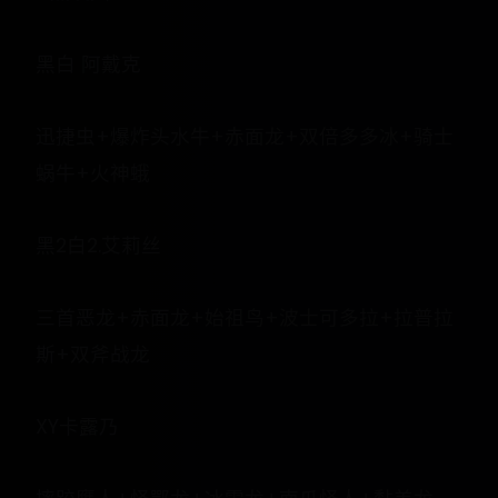
黑白 阿戴克
迅捷虫+爆炸头水牛+赤面龙+双倍多多冰+骑士
蜗牛+火神蛾
黑2白2.艾莉丝
三首恶龙+赤面龙+始祖鸟+波士可多拉+拉普拉
斯+双斧战龙
XY卡露乃