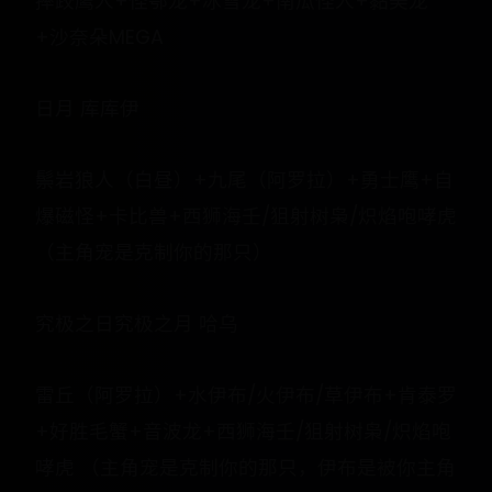
摔跤鹰人+怪鄂龙+冰雪龙+南瓜怪人+黏美龙
+沙奈朵MEGA
日月 库库伊
鬃岩狼人（白昼）+九尾（阿罗拉）+勇士鹰+自
爆磁怪+卡比兽+西狮海壬/狙射树枭/炽焰咆哮虎
（主角宠是克制你的那只）
究极之日究极之月 哈乌
雷丘（阿罗拉）+水伊布/火伊布/草伊布+肯泰罗
+好胜毛蟹+音波龙+西狮海壬/狙射树枭/炽焰咆
哮虎 （主角宠是克制你的那只，伊布是被你主角