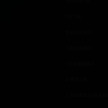
Android下载
iOS下载
圣痕武器推荐
五星武器顺位：
1. 尼德霍格翼爪
2. 魔龙之脊
3. 背叛者巨剑(触发战车