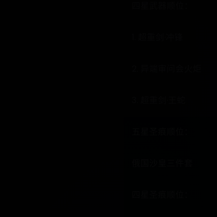
四星武器顺位：
1. 超重剑·冲锋
2. 异端审问会火炬
3. 超重剑·王蛇
五星圣痕顺位：
俄国沙皇三件套
四星圣痕顺位：