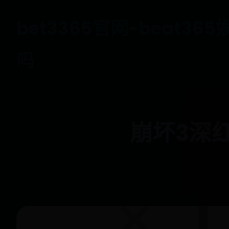
bet3365官网-beat3
吗
崩坏3深