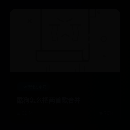
365玩球安全吗
酷狗怎么把两首歌合并
📅 02-14
👁️ 7614