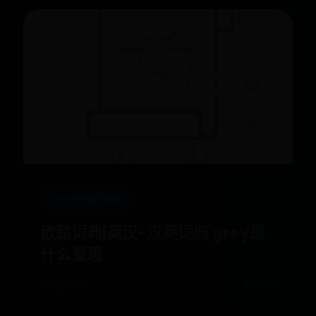
beat365娱乐网址
欧路词典|英汉-汉英词典 grey是
什么意思
📅 08-05
👁️ 7012