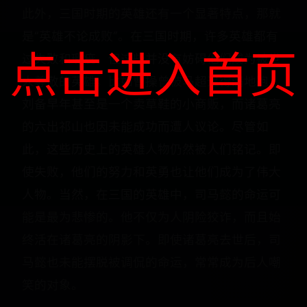
此外，三国时期的英雄还有一个显著特点，那就
是“英雄不论成败”。在三国时期，许多英雄都有
点击进入首页
过失败和瑕疵，但这些并没有妨碍他们成为被世
人尊敬的英雄。比如曹操曾被马超追得满地跑，
刘备早年甚至是一个卖草鞋的小商贩，而诸葛亮
的六出祁山也因未能成功而遭人议论。尽管如
此，这些历史上的英雄人物仍然被人们铭记。即
使失败，他们的努力和英勇也让他们成为了伟大
人物。当然，在三国的英雄中，司马懿的命运可
能是最为悲惨的。他不仅为人阴险狡诈，而且始
终活在诸葛亮的阴影下。即使诸葛亮去世后，司
马懿也未能摆脱被调侃的命运，常常成为后人嘲
笑的对象。