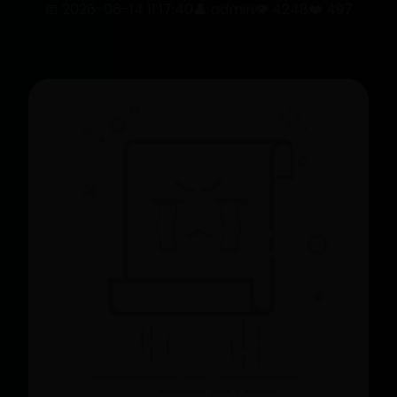
📅 2026-06-14 11:17:40
👤 admin
👁️ 4248
❤️ 497