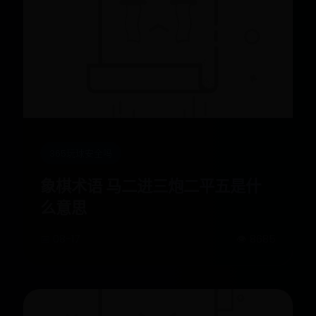
365玩球安全吗
象棋术语 马二进三炮二平五是什
么意思
📅 08-17
👁️ 8685