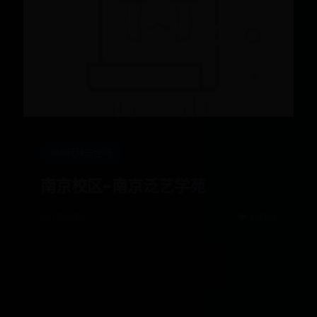
365玩球安全吗
南京校区-南京泛艺学苑
📅 08-02
👁️ 6659