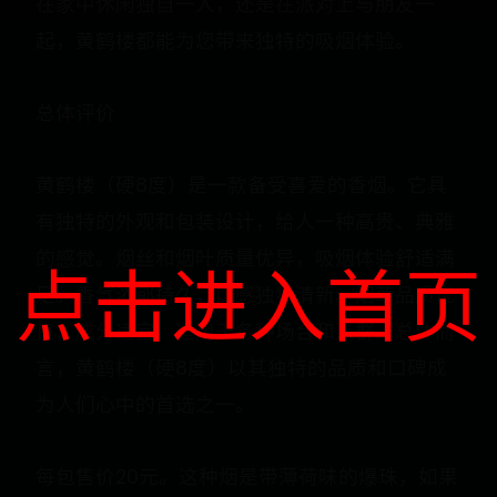
在家中休闲独自一人，还是在派对上与朋友一
起，黄鹤楼都能为您带来独特的吸烟体验。
总体评价
黄鹤楼（硬8度）是一款备受喜爱的香烟。它具
有独特的外观和包装设计，给人一种高贵、典雅
的感觉。烟丝和烟叶质量优异，吸烟体验舒适满
点击进入首页
足。香气浓郁持久，口感独特清新。烟草品质优
良，成分适宜。适用于各种场合和人群。总体而
言，黄鹤楼（硬8度）以其独特的品质和口碑成
为人们心中的首选之一。
每包售价20元。这种烟是带薄荷味的爆珠，如果