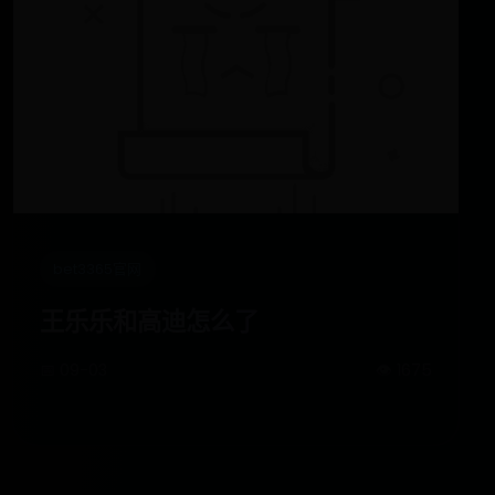
bet3365官网
王乐乐和高迪怎么了
📅 09-03
👁️ 1675