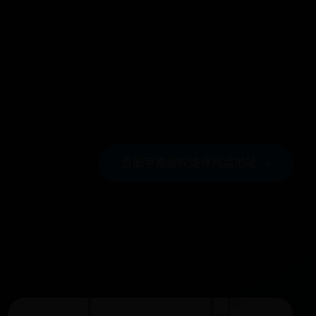
合肥苹果授权维修网点地址 →