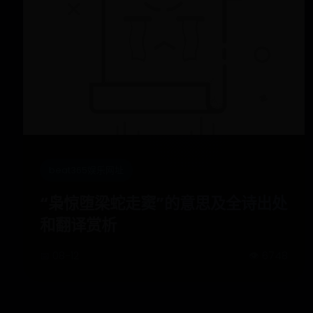
beat365娱乐网址
“枭惊堕梁蛇走窦”的意思及全诗出处
和翻译赏析
📅 08-12
👁️ 6748