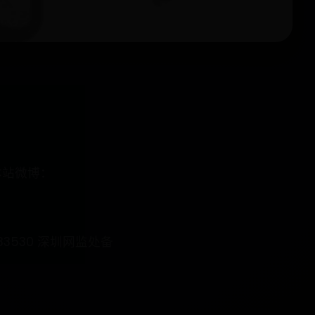
 本站微博：
233530 深圳网监处备