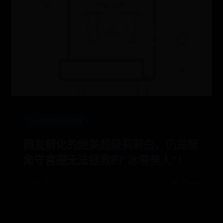
beat365娱乐网址
网友孵化的绝美超级莉莉白，仍是睫
角守宫圈无法拯救的“冰雪美人”！
📅 08-16
👁️ 2544