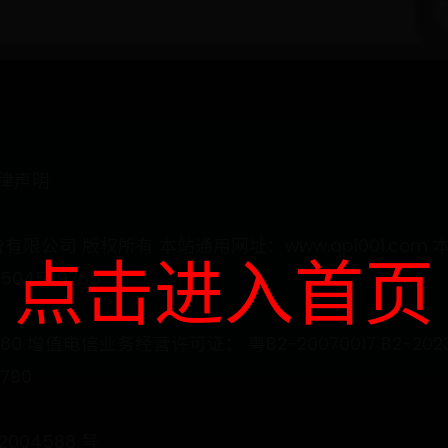
法律声明
限公司 版权所有 本站通用网址：www.qp1001.com
点击进入首页
3504539765
号-80 增值电信业务经营许可证： 粤B2-20070017 B2-20
790
004588 号