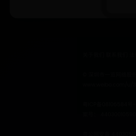
关于我们 联系我们 
© 深圳市一览网络股份有
www.weibo.com/u/
粤ICP备08106584
案号： 44030010590
粤公网安备 44030502